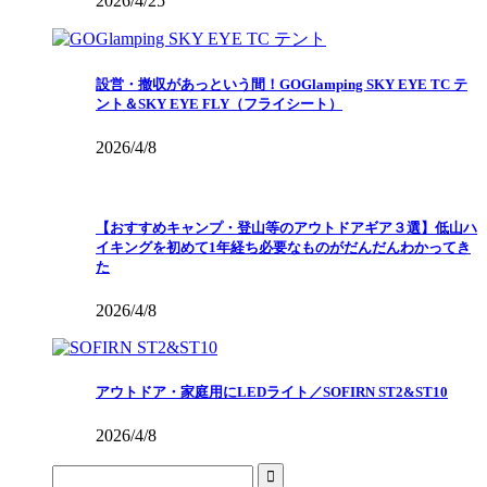
2026/4/25
設営・撤収があっという間！GOGlamping SKY EYE TC テ
ント＆SKY EYE FLY（フライシート）
2026/4/8
【おすすめキャンプ・登山等のアウトドアギア３選】低山ハ
イキングを初めて1年経ち必要なものがだんだんわかってき
た
2026/4/8
アウトドア・家庭用にLEDライト／SOFIRN ST2&ST10
2026/4/8