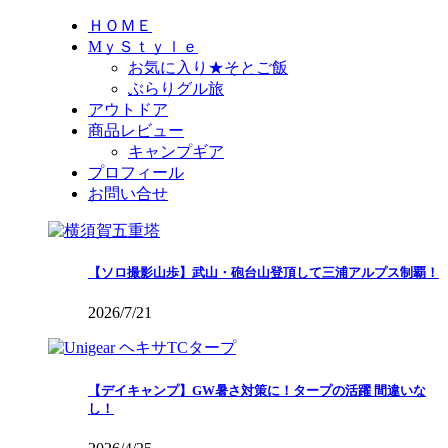
ＨＯＭＥ
MｙＳｔｙｌｅ
お気に入り★そとご飯
ぶらりグル旅
アウトドア
商品レビュー
キャンプギア
プロフィール
お問い合せ
【ソロ撮影山歩】武山・砲台山登頂して三浦アルプス制覇！
2026/7/21
【デイキャンプ】GW暑さ対策に！タープの活躍 間違いな
し！