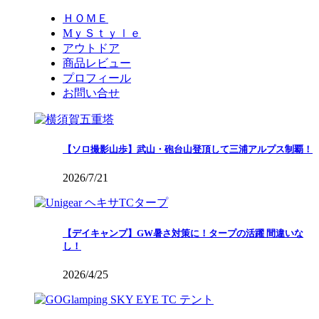
ＨＯＭＥ
MｙＳｔｙｌｅ
アウトドア
商品レビュー
プロフィール
お問い合せ
【ソロ撮影山歩】武山・砲台山登頂して三浦アルプス制覇！
2026/7/21
【デイキャンプ】GW暑さ対策に！タープの活躍 間違いな
し！
2026/4/25