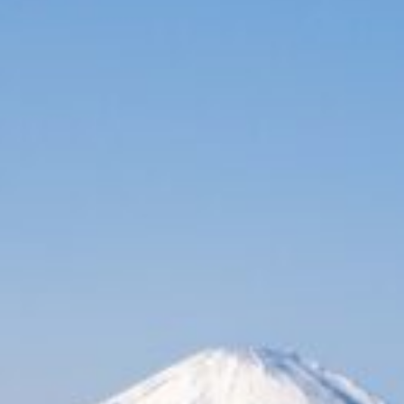
試しに似顔絵(^_^)
DJI Mavic 2 Zoom ポチりました🙂
【ドローン】Mavic 2 Zoomフライトテストvol2 in
長者ヶ崎