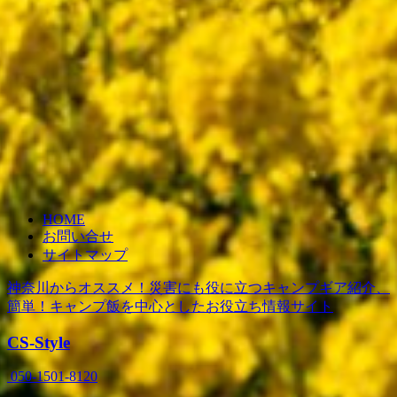
HOME
お問い合せ
サイトマップ
神奈川からオススメ！災害にも役に立つキャンプギア紹介、
簡単！キャンプ飯を中心としたお役立ち情報サイト
CS-Style
050-1501-8120