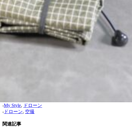
Pocket
Hatena
LINE
URLコピー
この記事を書いた人
CreateSho
こんにちは、CreateShoこと石原です。 YouTubeを活用
して料理動画、オススメ商品のご紹介、アウトドアを
中心に発信しています。 どうぞよろしくお願い申し上
げます。
-
My Style
,
ドローン
-
ドローン
,
空撮
関連記事