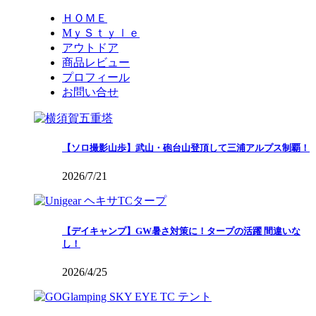
ＨＯＭＥ
MｙＳｔｙｌｅ
アウトドア
商品レビュー
プロフィール
お問い合せ
【ソロ撮影山歩】武山・砲台山登頂して三浦アルプス制覇！
2026/7/21
【デイキャンプ】GW暑さ対策に！タープの活躍 間違いな
し！
2026/4/25