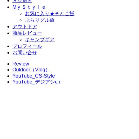
ＨＯＭＥ
MｙＳｔｙｌｅ
お気に入り★そとご飯
ぶらりグル旅
アウトドア
商品レビュー
キャンプギア
プロフィール
お問い合せ
Review
Outdoor（Vlog）
YouTube_CS-Style
YouTube_デジアシch