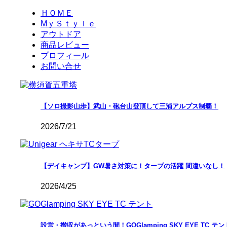
ＨＯＭＥ
MｙＳｔｙｌｅ
アウトドア
商品レビュー
プロフィール
お問い合せ
【ソロ撮影山歩】武山・砲台山登頂して三浦アルプス制覇！
2026/7/21
【デイキャンプ】GW暑さ対策に！タープの活躍 間違いなし！
2026/4/25
設営・撤収があっという間！GOGlamping SKY EYE TC テ