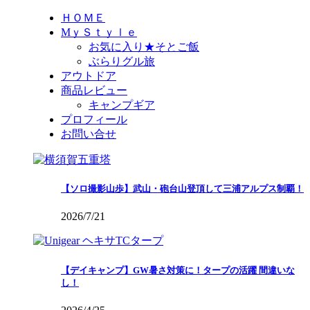
ＨＯＭＥ
MｙＳｔｙｌｅ
お気に入り★そとご飯
ぶらりグル旅
アウトドア
商品レビュー
キャンプギア
プロフィール
お問い合せ
【ソロ撮影山歩】武山・砲台山登頂して三浦アルプス制覇！
2026/7/21
【デイキャンプ】GW暑さ対策に！タープの活躍 間違いな
し！