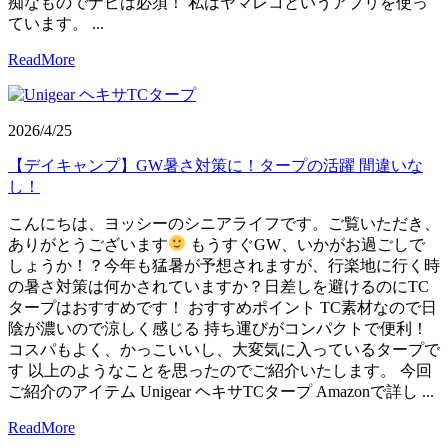
痴なものでナビは必須！ 私はヤマレコというアプリを使っ
ています。 ...
ReadMore
2026/4/25
【デイキャンプ】GW暑さ対策に！タープの活躍 間違いな
し！
こんにちは、ヨッシーのシニアライフです。ご覧いただき、
ありがとうございます
もうすぐGW、いかがお過ごしで
しょうか！？今年も猛暑が予想されますが、行楽地に行く時
の暑さ対策は何かされていますか？日差しを避けるのにTC
タープはおすすめです！ おすすめポイント TC素材なので日
陰が濃いので涼しく感じる 持ち運びがコンパクトで便利！
コスパもよく、かっこいいし、大変気に入っているタープで
す 以上のようなことを思ったのでご紹介いたします。 今回
ご紹介のアイテム Unigear ヘキサTCタープ Amazonで詳し ...
ReadMore