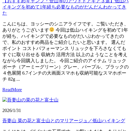
【おすすめキャンプ・登山等のアウトドアギア３選】低山ハ
イキングを初めて1年経ち必要なものがだんだんわかってき
た
こんにちは、ヨッシーのシニアライフです。ご覧いただき、
ありがとうございます
今回は低山ハイキングを初めて1年
が経ち、ハイキングで必要なものがだいぶわかってきたの
で、私のおすすめ商品をご紹介したいと思います。 選んだ
ポイント コストパフォーマンス リュックを下ろさなくても
すぐに取り出せる 収納力 活用方法 以上のようなことを考え
ながら今回購入しました。 今回ご紹介のアイテム リュック
ポーチ（アーミーグリーン）グレー、パープル、ブラックの
４色展開 6.7インチの大画面スマホも収納可能なスマホポー
チ 82g ...
ReadMore
2026/1/31
吾妻山 菜の花と富士山とのマリアージュ／低山ハイキング