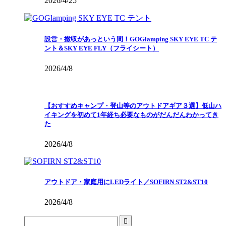
2026/4/25
設営・撤収があっという間！GOGlamping SKY EYE TC テ
ント＆SKY EYE FLY（フライシート）
2026/4/8
【おすすめキャンプ・登山等のアウトドアギア３選】低山ハ
イキングを初めて1年経ち必要なものがだんだんわかってき
た
2026/4/8
アウトドア・家庭用にLEDライト／SOFIRN ST2&ST10
2026/4/8