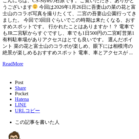
こんにちは、CS-Styleの石原です。ご覧いただき、ありがと
うございます
今回は2026年1月26日に吾妻山の菜の花と富
士山のコラボ写真を撮りたくて、二宮の吾妻山公園行ってき
ました。 今回で3回目ぐらいでこの時期は来たくなる、おす
すめスポットです。 行かれたことはありますか！？ 電車で
もJR二宮駅からすぐですし、車でも1日500円の二宮町営第1
有料駐車場がありアクセスはとても良いです。 選んだポイ
ント 菜の花と富士山のコラボが楽しめ、眼下には相模湾の
絶景が楽しめるおすすめスポット 電車、車とアクセスが ...
ReadMore
Post
Share
Pocket
Hatena
LINE
URLコピー
この記事を書いた人