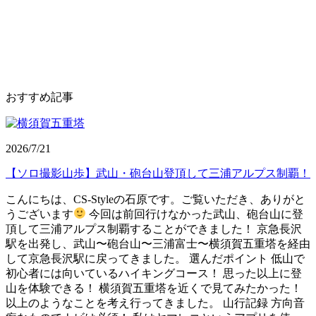
おすすめ記事
2026/7/21
【ソロ撮影山歩】武山・砲台山登頂して三浦アルプス制覇！
こんにちは、CS-Styleの石原です。ご覧いただき、ありがと
うございます
今回は前回行けなかった武山、砲台山に登
頂して三浦アルプス制覇することができました！ 京急長沢
駅を出発し、武山〜砲台山〜三浦富士〜横須賀五重塔を経由
して京急長沢駅に戻ってきました。 選んだポイント 低山で
初心者には向いているハイキングコース！ 思った以上に登
山を体験できる！ 横須賀五重塔を近くで見てみたかった！
以上のようなことを考え行ってきました。 山行記録 方向音