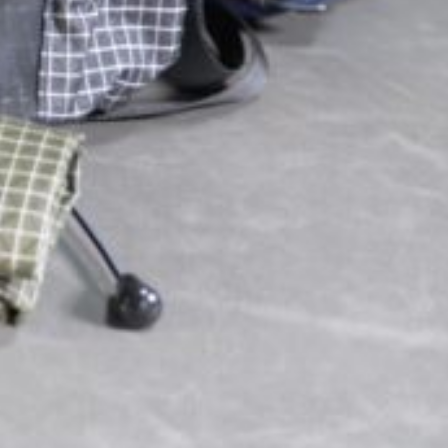
3
4
5
Post
Share
Pocket
Hatena
LINE
URLコピー
この記事を書いた人
CreateSho
こんにちは、CreateShoこと石原です。 YouTubeを活用
して料理動画、オススメ商品のご紹介、アウトドアを