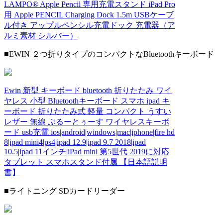
LAMPO® Apple Pencil 専用充電スタンド iPad Pro
用 Apple PENCIL Charging Dock 1.5m USBケーブ
ル付き アップルペンシル充電ドック 充電器（ア
ルミ素材 シルバー）
■EWIN ２つ折りタイプのコンパクトなBluetoothキーボード
Ewin 新型 キーボード bluetooth 折りたたみ ワイ
ヤレス 小型 Bluetoothキーボード スマホ ipad キ
ーボード 折りたたみ式 軽量 コンパクト うすい
レザー 無線 ぶるーとぅーす ワイヤレスキーボ
ード usb充電 ios|android|windows|mac|iphone|fire hd
8|ipad mini4|ps4|ipad 12.9|ipad 9.7 2018|ipad
10.5|ipad 11インチ|iPad mini 第5世代 2019に対応
タブレット スマホスタンド付属 【日本語説明
書】
■ライトニング SDカードリーダー