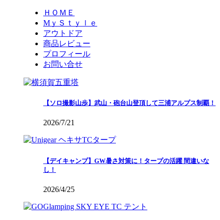
ＨＯＭＥ
MｙＳｔｙｌｅ
アウトドア
商品レビュー
プロフィール
お問い合せ
【ソロ撮影山歩】武山・砲台山登頂して三浦アルプス制覇！
2026/7/21
【デイキャンプ】GW暑さ対策に！タープの活躍 間違いな
し！
2026/4/25