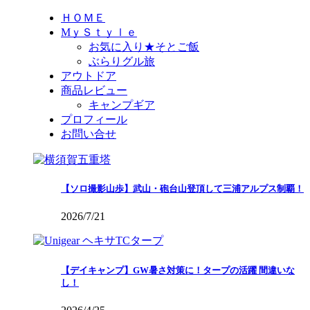
ＨＯＭＥ
MｙＳｔｙｌｅ
お気に入り★そとご飯
ぶらりグル旅
アウトドア
商品レビュー
キャンプギア
プロフィール
お問い合せ
【ソロ撮影山歩】武山・砲台山登頂して三浦アルプス制覇！
2026/7/21
【デイキャンプ】GW暑さ対策に！タープの活躍 間違いな
し！