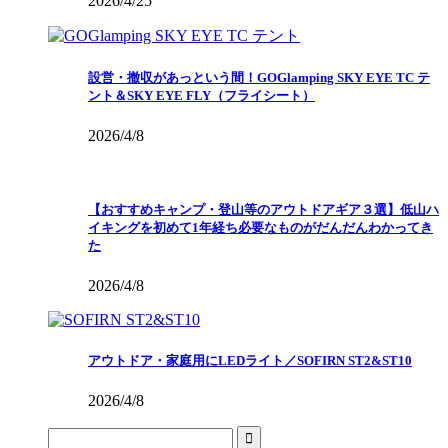
2026/4/25
設営・撤収があっという間！GOGlamping SKY EYE TC テ
ント＆SKY EYE FLY（フライシート）
2026/4/8
【おすすめキャンプ・登山等のアウトドアギア３選】低山ハ
イキングを初めて1年経ち必要なものがだんだんわかってき
た
2026/4/8
アウトドア・家庭用にLEDライト／SOFIRN ST2&ST10
2026/4/8