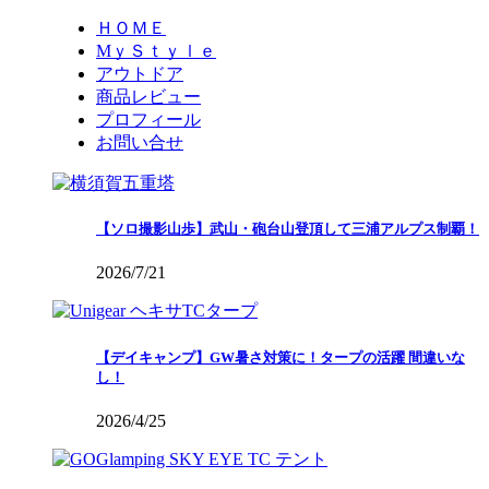
ＨＯＭＥ
MｙＳｔｙｌｅ
アウトドア
商品レビュー
プロフィール
お問い合せ
【ソロ撮影山歩】武山・砲台山登頂して三浦アルプス制覇！
2026/7/21
【デイキャンプ】GW暑さ対策に！タープの活躍 間違いな
し！
2026/4/25