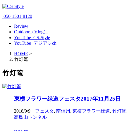
050-1501-8120
Review
Outdoor（Vlog）
YouTube_CS-Style
YouTube_デジアシch
HOME
>
竹灯篭
竹灯篭
東横フラワー緑道フェスタ2017年11月25日
2018/9/9
フェスタ
,
南信州
,
東横フラワー緑道
,
竹灯篭
,
高島山トンネル