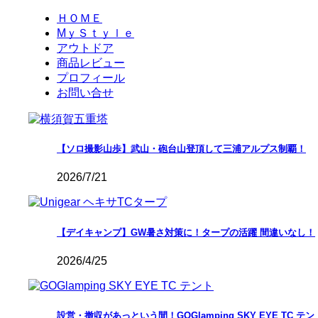
ＨＯＭＥ
MｙＳｔｙｌｅ
アウトドア
商品レビュー
プロフィール
お問い合せ
【ソロ撮影山歩】武山・砲台山登頂して三浦アルプス制覇！
2026/7/21
【デイキャンプ】GW暑さ対策に！タープの活躍 間違いなし！
2026/4/25
設営・撤収があっという間！GOGlamping SKY EYE TC テン