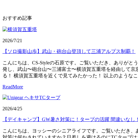
おすすめ記事
2026/7/21
【ソロ撮影山歩】武山・砲台山登頂して三浦アルプス制覇！
こんにちは、CS-Styleの石原です。ご覧いただき、あり
発し、武山〜砲台山〜三浦富士〜横須賀五重塔を経由して京急
る！ 横須賀五重塔を近くで見てみたかった！ 以上のようなこ
ReadMore
2026/4/25
【デイキャンプ】GW暑さ対策に！タープの活躍 間違いなし
こんにちは、ヨッシーのシニアライフです。ご覧いただき、あ
対策は何かされていますか？日差しを避けるのにTCタープは