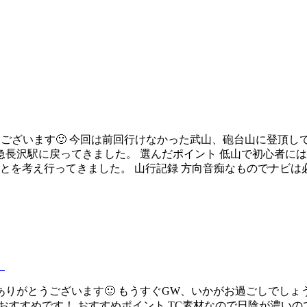
がとうございます🙂 今回は前回行けなかった武山、砲台山に登頂
長沢駅に戻ってきました。 選んだポイント 低山で初心者には
とを考え行ってきました。 山行記録 方向音痴なものでナビは必須
！
りがとうございます🙂 もうすぐGW、いかがお過ごしでし
おすすめです！ おすすめポイント TC素材なので日陰が濃いの