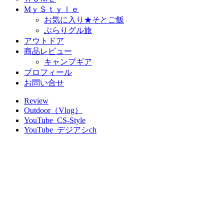
MｙＳｔｙｌｅ
お気に入り★そとご飯
ぶらりグル旅
アウトドア
商品レビュー
キャンプギア
プロフィール
お問い合せ
Review
Outdoor（Vlog）
YouTube_CS-Style
YouTube_デジアシch