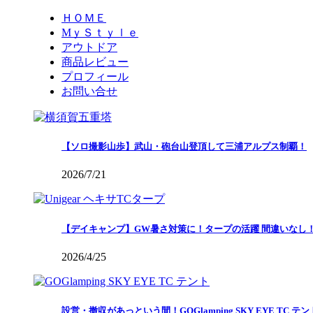
ＨＯＭＥ
MｙＳｔｙｌｅ
アウトドア
商品レビュー
プロフィール
お問い合せ
【ソロ撮影山歩】武山・砲台山登頂して三浦アルプス制覇！
2026/7/21
【デイキャンプ】GW暑さ対策に！タープの活躍 間違いなし
2026/4/25
設営・撤収があっという間！GOGlamping SKY EYE TC テ