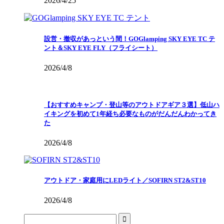
2026/4/25
設営・撤収があっという間！GOGlamping SKY EYE TC テ
ント＆SKY EYE FLY（フライシート）
2026/4/8
【おすすめキャンプ・登山等のアウトドアギア３選】低山ハ
イキングを初めて1年経ち必要なものがだんだんわかってき
た
2026/4/8
アウトドア・家庭用にLEDライト／SOFIRN ST2&ST10
2026/4/8