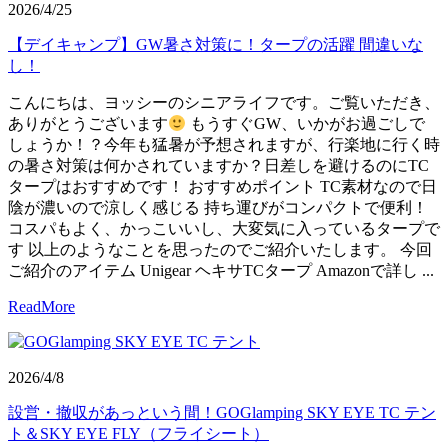
2026/4/25
【デイキャンプ】GW暑さ対策に！タープの活躍 間違いな
し！
こんにちは、ヨッシーのシニアライフです。ご覧いただき、
ありがとうございます
もうすぐGW、いかがお過ごしで
しょうか！？今年も猛暑が予想されますが、行楽地に行く時
の暑さ対策は何かされていますか？日差しを避けるのにTC
タープはおすすめです！ おすすめポイント TC素材なので日
陰が濃いので涼しく感じる 持ち運びがコンパクトで便利！
コスパもよく、かっこいいし、大変気に入っているタープで
す 以上のようなことを思ったのでご紹介いたします。 今回
ご紹介のアイテム Unigear ヘキサTCタープ Amazonで詳し ...
ReadMore
2026/4/8
設営・撤収があっという間！GOGlamping SKY EYE TC テン
ト＆SKY EYE FLY（フライシート）