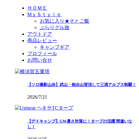
ＨＯＭＥ
MｙＳｔｙｌｅ
お気に入り★そとご飯
ぶらりグル旅
アウトドア
商品レビュー
キャンプギア
プロフィール
お問い合せ
【ソロ撮影山歩】武山・砲台山登頂して三浦アルプス制覇！
2026/7/21
【デイキャンプ】GW暑さ対策に！タープの活躍 間違いな
し！