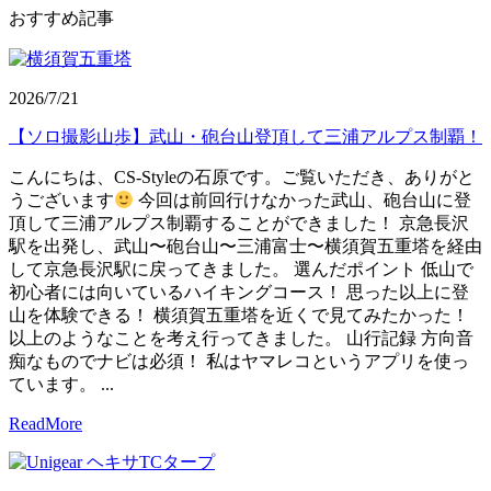
おすすめ記事
2026/7/21
【ソロ撮影山歩】武山・砲台山登頂して三浦アルプス制覇！
こんにちは、CS-Styleの石原です。ご覧いただき、ありがと
うございます
今回は前回行けなかった武山、砲台山に登
頂して三浦アルプス制覇することができました！ 京急長沢
駅を出発し、武山〜砲台山〜三浦富士〜横須賀五重塔を経由
して京急長沢駅に戻ってきました。 選んだポイント 低山で
初心者には向いているハイキングコース！ 思った以上に登
山を体験できる！ 横須賀五重塔を近くで見てみたかった！
以上のようなことを考え行ってきました。 山行記録 方向音
痴なものでナビは必須！ 私はヤマレコというアプリを使っ
ています。 ...
ReadMore