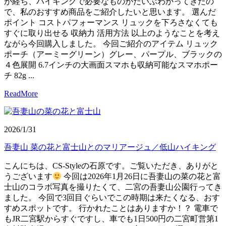
が経ち、ハイキングで必要なものがだいぶわかってきたの
で、私のおすすめ商品をご紹介したいと思います。 選んだ
ポイント コストパフォーマンス リュックを下ろさなくても
すぐに取り出せる 収納力 活用方法 以上のようなことを考え
ながら今回購入しました。 今回ご紹介のアイテム リュック
ポーチ（アーミーグリーン）グレー、パープル、ブラックの
４色展開 6.7インチの大画面スマホも収納可能なスマホポー
チ 82g ...
ReadMore
2026/1/31
吾妻山 菜の花と富士山とのマリアージュ／低山ハイキング
こんにちは、CS-Styleの石原です。ご覧いただき、ありがと
うございます
今回は2026年1月26日に吾妻山の菜の花と富
士山のコラボ写真を撮りたくて、二宮の吾妻山公園行ってき
ました。 今回で3回目ぐらいでこの時期は来たくなる、おす
すめスポットです。 行かれたことはありますか！？ 電車で
もJR二宮駅からすぐですし、車でも1日500円の二宮町営第1