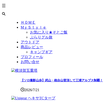
ＨＯＭＥ
MｙＳｔｙｌｅ
お気に入り★そとご飯
ぶらりグル旅
アウトドア
商品レビュー
キャンプギア
プロフィール
お問い合せ
【ソロ撮影山歩】武山・砲台山登頂して三浦アルプス制覇！
2026/7/21