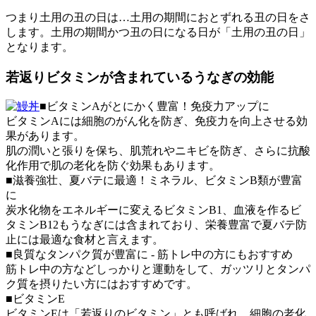
つまり土用の丑の日は…土用の期間におとずれる丑の日をさ
します。土用の期間かつ丑の日になる日が「土用の丑の日」
となります。
若返りビタミンが含まれているうなぎの効能
■ビタミンAがとにかく豊富！免疫力アップに
ビタミンAには細胞のがん化を防ぎ、免疫力を向上させる効
果があります。
肌の潤いと張りを保ち、肌荒れやニキビを防ぎ、さらに抗酸
化作用で肌の老化を防ぐ効果もあります。
■滋養強壮、夏バテに最適！ミネラル、ビタミンB類が豊富
に
炭水化物をエネルギーに変えるビタミンB1、血液を作るビ
タミンB12もうなぎには含まれており、栄養豊富で夏バテ防
止には最適な食材と言えます。
■良質なタンパク質が豊富に - 筋トレ中の方にもおすすめ
筋トレ中の方などしっかりと運動をして、ガッツリとタンパ
ク質を摂りたい方にはおすすめです。
■ビタミンE
ビタミンEは「若返りのビタミン」とも呼ばれ、細胞の老化