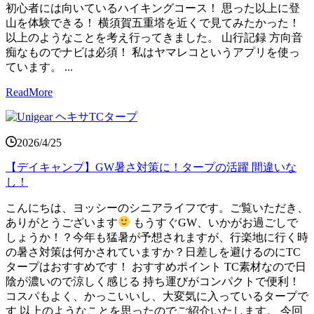
初心者には向いているハイキングコース！ 思った以上に登
山を体験できる！ 横須賀五重塔を近くで見てみたかった！
以上のようなことを考え行ってきました。 山行記録 方向音
痴なものでナビは必須！ 私はヤマレコというアプリを使っ
ています。 ...
ReadMore
2026/4/25
【デイキャンプ】GW暑さ対策に！タープの活躍 間違いな
し！
こんにちは、ヨッシーのシニアライフです。ご覧いただき、
ありがとうございます
もうすぐGW、いかがお過ごしで
しょうか！？今年も猛暑が予想されますが、行楽地に行く時
の暑さ対策は何かされていますか？日差しを避けるのにTC
タープはおすすめです！ おすすめポイント TC素材なので日
陰が濃いので涼しく感じる 持ち運びがコンパクトで便利！
コスパもよく、かっこいいし、大変気に入っているタープで
す 以上のようなことを思ったのでご紹介いたします。 今回