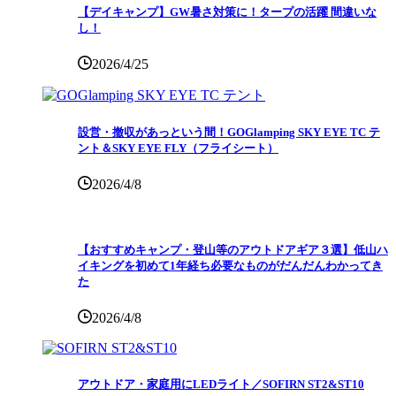
【デイキャンプ】GW暑さ対策に！タープの活躍 間違いな
し！
2026/4/25
設営・撤収があっという間！GOGlamping SKY EYE TC テ
ント＆SKY EYE FLY（フライシート）
2026/4/8
【おすすめキャンプ・登山等のアウトドアギア３選】低山ハ
イキングを初めて1年経ち必要なものがだんだんわかってき
た
2026/4/8
アウトドア・家庭用にLEDライト／SOFIRN ST2&ST10