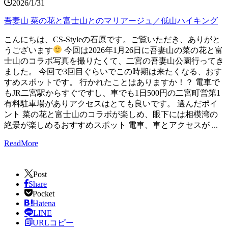
2026/1/31
吾妻山 菜の花と富士山とのマリアージュ／低山ハイキング
こんにちは、CS-Styleの石原です。ご覧いただき、ありがと
うございます
今回は2026年1月26日に吾妻山の菜の花と富
士山のコラボ写真を撮りたくて、二宮の吾妻山公園行ってき
ました。 今回で3回目ぐらいでこの時期は来たくなる、おす
すめスポットです。 行かれたことはありますか！？ 電車で
もJR二宮駅からすぐですし、車でも1日500円の二宮町営第1
有料駐車場がありアクセスはとても良いです。 選んだポイ
ント 菜の花と富士山のコラボが楽しめ、眼下には相模湾の
絶景が楽しめるおすすめスポット 電車、車とアクセスが ...
ReadMore
Post
Share
Pocket
Hatena
LINE
URLコピー