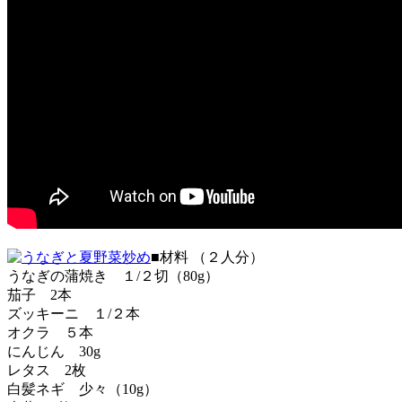
■材料 （２人分）
うなぎの蒲焼き １/２切（80g）
茄子 2本
ズッキーニ １/２本
オクラ ５本
にんじん 30g
レタス 2枚
白髪ネギ 少々（10g）