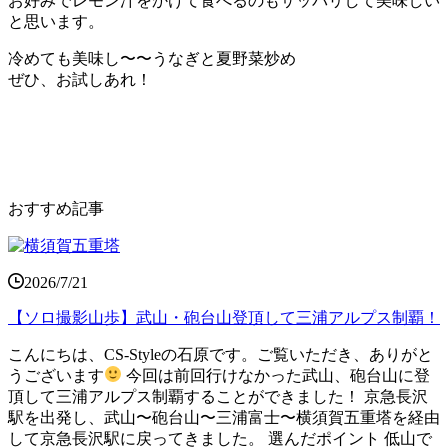
お好みでレモン汁をかけて食べるのもサッパリして美味しい
と思います。
冷めても美味し〜〜うなぎと夏野菜炒め
ぜひ、お試しあれ！
おすすめ記事
2026/7/21
【ソロ撮影山歩】武山・砲台山登頂して三浦アルプス制覇！
こんにちは、CS-Styleの石原です。ご覧いただき、ありがと
うございます
今回は前回行けなかった武山、砲台山に登
頂して三浦アルプス制覇することができました！ 京急長沢
駅を出発し、武山〜砲台山〜三浦富士〜横須賀五重塔を経由
して京急長沢駅に戻ってきました。 選んだポイント 低山で