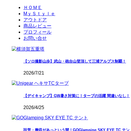
ＨＯＭＥ
MｙＳｔｙｌｅ
アウトドア
商品レビュー
プロフィール
お問い合せ
【ソロ撮影山歩】武山・砲台山登頂して三浦アルプス制覇！
2026/7/21
【デイキャンプ】GW暑さ対策に！タープの活躍 間違いなし！
2026/4/25
設営・撤収があっという間！GOGlamping SKY EYE TC テン